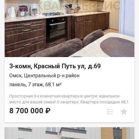
3-комн, Красный Путь ул, д.69
Омск, Центральный р-н район
панель, 7 этаж, 68.1 м²
Просторная 3-х комнатная квартира в центре: идеальное
место для вашей семьи! О квартире: Квартира площадью 68,1
кв. м. 3 изолированные комнаты. Окна выходят во двор и на
8 700 000 ₽
улицу. Вся мебель и техника остаются по договоренности.
Заезжайте и живите! Ремонт: в квартире выполнен
косметический ремонт. Установлено 2 кондиционера —
комфорт в любую жару. Новый кухонный гарнитур, газовая
плита, электрический духовой шкаф. Продуманная система