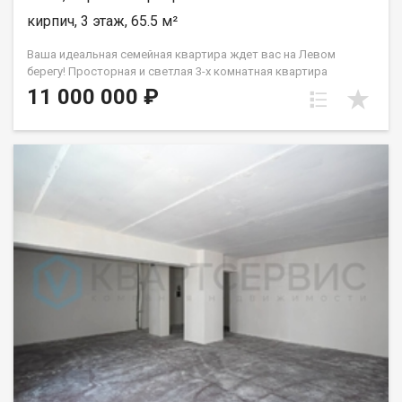
кирпич, 3 этаж, 65.5 м²
Ваша идеальная семейная квартира ждет вас на Левом
берегу! Просторная и светлая 3-х комнатная квартира
площадью 65,5 кв. м., расположенную в уютном и развитом
11 000 000 ₽
районе «Прибрежный». Пространство для жизни и
творчества: Сердце квартиры – кухня-гостиная (20 кв. м.):
представьте себе теплые семейные вечера, уютные
посиделки с друзьями или спокойные ужины в просторной
кухне-гостиной. Здесь продумано всё до мелочей:
вместительные системы хранения, современная встроенная
техника, которая станет вашим приятным бонусом при
покупке. Детская комната (18,1 кв. м.): это не просто комната,
а целый мир для вашего ребенка! Просторное помещение
легко трансформируется, позволяя создать идеальные
условия как для одного малыша, так и для двоих, с
выделенными зонами для игр, учебы и отдыха. Уютная
спальня (13 кв. м.): отдыхайте и набирайтесь сил в вашей
личной зоне комфорта. Выход на балкон из спальни – это не
только дополнительный свет и свежий воздух, но и
безопасное пространство для ваших детей. Качество и
комфорт без компромиссов: В квартире выполнен стильный
евроремонт с использованием качественных материалов.