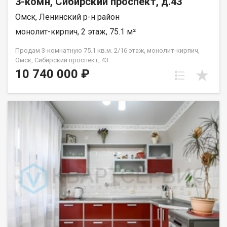
3-комн, Сибирский проспект, д.43
предложить вам выгодную ипотеку с низкими ставками! Это
Омск, Ленинский р-н район
ваша возможность сэкономить время и деньги. •Все
необходимые документы уже готовы и прошли юридическую
монолит-кирпич, 2 этаж, 75.1 м²
экспертизу. Недвижимость без залогов и обременений! Не
упустите шанс, звоните нам прямо сейчас! Показ проводится
Продам 3-комнатную 75.1 кв.м. 2/16 этаж, монолит-кирпич,
по предварительной записи в удобное для вас время. Омская
Омск, Сибирский проспект, 43.
обл., г. Омск, ул. Красный Путь, д. 69 Арт. 127870234
10 740 000 ₽