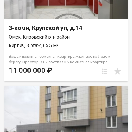
3-комн, Крупской ул, д.14
Омск, Кировский р-н район
кирпич, 3 этаж, 65.5 м²
Ваша идеальная семейная квартира ждет вас на Левом
берегу! Просторная и светлая 3-х комнатная квартира
площадью 65,5 кв. м., расположенную в уютном и развитом
11 000 000 ₽
районе «Прибрежный». Пространство для жизни и
творчества: Сердце квартиры – кухня-гостиная (20 кв. м.):
представьте себе теплые семейные вечера, уютные
посиделки с друзьями или спокойные ужины в просторной
кухне-гостиной. Здесь продумано всё до мелочей:
вместительные системы хранения, современная встроенная
техника, которая станет вашим приятным бонусом при
покупке. Детская комната (18,1 кв. м.): это не просто комната,
а целый мир для вашего ребенка! Просторное помещение
легко трансформируется, позволяя создать идеальные
условия как для одного малыша, так и для двоих, с