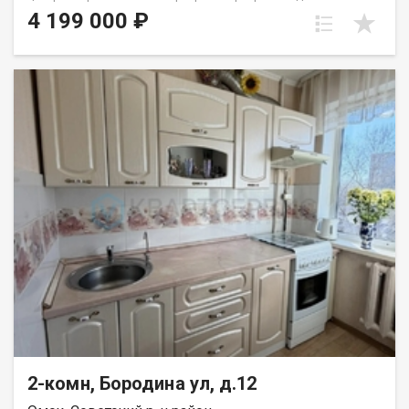
удобном втором этаже и состоит из гостиной с выходом в
4 199 000 ₽
кладовку, спальни, кухни и совмещенного санузла, без
балкона. В квартире есть возможность перепланировки в
трехкомнатную за счет двух световых точек в спальне.
Ремонт: несколько лет назад был произведен ремонт, в кухне
и гостиной натянуты потолки, в кухне и коридоре уложен
керамогранит, санузел облицован кафелем, установлены
хорошие 3-х камерные окна. Новым собственникам останется
большой шкаф-купе и отличный угловой кухонный гарнитур.
Расположение Инфраструктура: на первом этаже
расположены магазин Ермолино, аптека, парикмахерская,
остановка общественного транспорта "Магистральная"
напротив дома. Во дворе дома расположена отличная
современная детская площадка. Уникальное предложение
для владельцев недвижимости. •Если у вас есть непроданная
недвижимость, у нас есть решение! Мы предлагаем
программу Trade-in, которая позволит вам использовать
вашу старую недвижимость в качестве оплаты за новую.
•Нужна ипотека? Компания Квартсервис работает с ведущими
банками, чтобы предложить вам выгодную ипотеку с низкими
ставками! Это ваша возможность сэкономить время и
деньги. •Все необходимые документы уже готовы и прошли
2-комн, Бородина ул, д.12
юридическую экспертизу. Недвижимость без залогов и