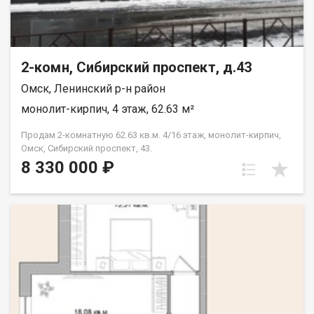
предложить вам выгодную ипотеку с низкими ставками! Это
ваша возможность сэкономить время и деньги. •Все
необходимые документы уже готовы и прошли юридическую
экспертизу. Приобретайте недвижимость без залогов и
обременений! Звоните! Ответим на любые интересующие
2-комн, Сибирский проспект, д.43
вопросы! Омская обл.,г. Омск,Центральный р-н,ул.
Омск, Ленинский р-н район
Октябрьская,д. 87 Арт. 135640957
монолит-кирпич, 4 этаж, 62.63 м²
Продам 2-комнатную 62.63 кв.м. 4/16 этаж, монолит-кирпич,
Омск, Сибирский проспект, 43.
8 330 000 ₽