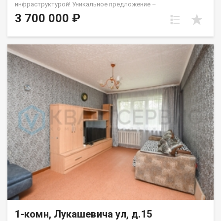
инфраструктурой! Уникальное предложение –
однокомнатную квартиру в теплом кирпичном доме с
3 700 000 ₽
толстыми стенами, которые обеспечивают идеальную тепло-
и шумоизоляцию. Преимущества квартиры:<ul><li data-
list="bullet"><span class="ql-ui" contenteditable="false">
</span>Просторная гостиная 22 кв. м. с возможностью
зонирования – создайте свой идеальный уголок!</li> <li data-
list="bullet"><span class="ql-ui" contenteditable="false">
</span>Уютная кухня с выходом на застекленную лоджию –
наслаждайтесь утренним кофе с видом на зеленый двор.</li>
<li data-list="bullet"><span class="ql-ui" contenteditable="false">
</span>Совмещенный санузел, удобная планировка и
закрытый тамбур на три квартиры с местами для хранения.
</li> <li data-list="bullet"><span class="ql-ui"
contenteditable="false"></span>Спокойные соседи – семейные
люди, а подъезд недавно отремонтирован и всегда чистый.
</li></ul> Развитая инфраструктура: В шаговой доступности:
технологический лицей № 25, школы № 41 и 45, детские сады
№ 38 и 78. Рядом множество магазинов, аптек, ПВЗ и зеленых
скверов для прогулок. Остановка общественного транспорта
на ул. 75 Гвардейской бригады – всего 15 минут до центра
города! Уникальное предложение для владельцев
недвижимости. •Если у вас есть непроданная недвижимость, у
1-комн, Лукашевича ул, д.15
нас есть решение! Мы предлагаем программу Trade-in,