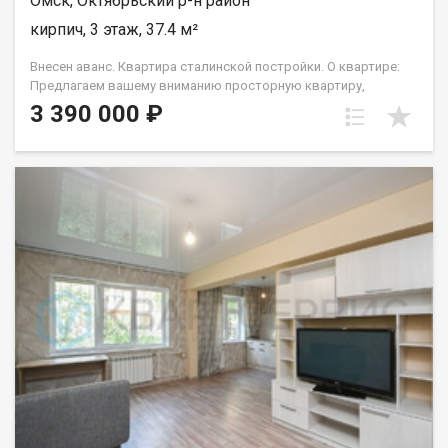
Омск, Октябрьский р-н район
необходимые документы уже готовы и прошли юридическую
кирпич, 3 этаж, 37.4 м²
экспертизу. Не упустите шанс, звоните нам прямо сейчас!
Показ проводится по предварительной записи в удобное для
Внесен аванс. Квартира сталинской постройки. О квартире:
вас время. обл. Омская, г. Омск, ул. Индустриальная, д. 5 Арт.
Предлагаем вашему вниманию просторную квартиру,
135596746
расположенную в историческом районе города, славящегося
3 390 000 ₽
своей уникальной атмосферой и уютом. Дом построен в
эпоху сталинизма, что гарантирует высокие потолки,
толстые стены. Просторные комнаты, удобные планировки,
высокие потолки — всё это создаёт ощущение свободы и
комфорта. Здесь каждый найдёт своё идеальное
пространство для отдыха и творчества. Ремонт: квартира
подготовлена к проживанию — выполнен ремонт, благодаря
чему новым владельцам требуются минимальные вложения
средств и силы. О доме: чистый подъезд, хорошие соседи, во
дворе достаточно места для парковки автомобилей.
Расположение: Преимуществом является близость зелёной
зоны — рядом расположен парк, где можно насладиться
прогулками на свежем воздухе, утренними пробежками или
семейными пикниками. Тихое окружение позволит вам
отдохнуть от городской суеты и зарядиться энергией
природы. Возможность ежедневно гулять среди деревьев и
цветов подарит вам гармонию и спокойствие. Жизнь вблизи
парковой зоны способствует улучшению здоровья и