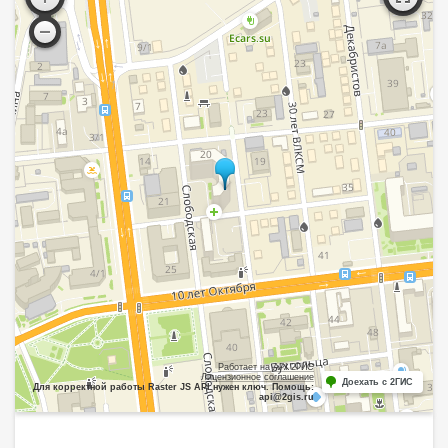
Работает на API 2ГИС
Лицензионное соглашение
Доехать с 2ГИС
Для корректной работы Raster JS API нужен ключ. Помощь:
api@2gis.ru