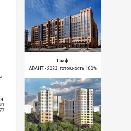
Граф
АВАНТ ∙ 2023, готовность 100%
ы
ри
ет
77