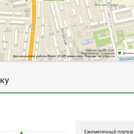
Работает на API 2ГИС
Лицензионное соглашение
Доехать
Для корректной работы Raster JS API нужен ключ. Помощь: api@2gis.ru
ку
0
Ежемесячный платеж