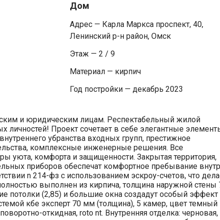
Дом
Адрес — Карла Маркса проспект, 40,
Ленинский р-н район, Омск
Этаж — 2 / 9
Материал — кирпич
Год постройки — декабрь 2023
еским и юридическим лицам. Респектабельный жилой
х личностей! Проект сочетает в себе элегантные элемент
 внутреннего убранства входных групп, престижное
ельства, комплексные инженерные решения. Все
ры уюта, комфорта и защищенности. Закрытая территория,
ельных приборов обеспечат комфортное пребывание внут
тствии n 214-фз с использованием эскроу-счетов, что дела
полностью выполнен из кирпича, толщина наружной стены 
кие потолки (2,85) и большие окна создадут особый эффект
стемой кбе эксперт 70 мм (толщина), 5 камер, цвет темный
поворотно-откидная, roto nt. Внутренняя отделка: черновая,