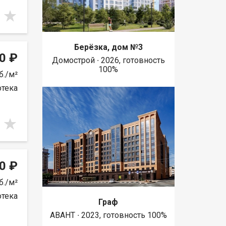
Берёзка, дом №3
0 ₽
Домострой ∙ 2026, готовность
100%
б./м²
отека
0 ₽
б./м²
отека
Граф
АВАНТ ∙ 2023, готовность 100%