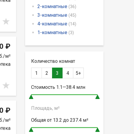
отека
2-комнатные
(36)
3-комнатные
(45)
4-комнатные
(14)
1-комнатные
(3)
0 ₽
б./м²
Количество комнат
отека
1
2
3
4
5+
Стоимость
1.1—38.4
млн
Площадь, м²
0 ₽
б./м²
Общая от
13.2 до 237.4
м²
отека