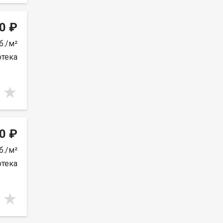
0 ₽
б./м²
отека
0 ₽
б./м²
отека