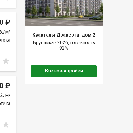
0 ₽
б./м²
Кварталы Драверта, дом 2
отека
Брусника ∙ 2026, готовность
92%
Все новостройки
0 ₽
б./м²
отека