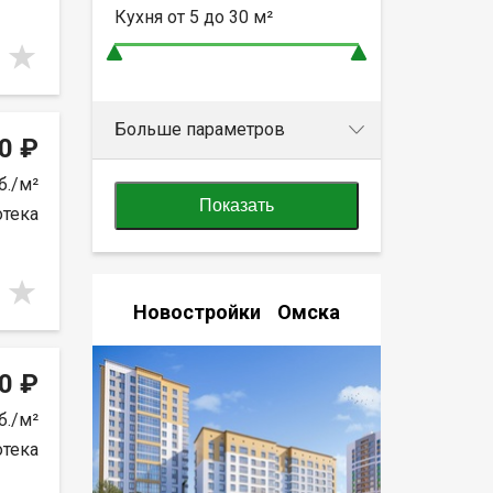
Кухня от
5 до 30
м²
Больше параметров
0 ₽
б./м²
Показать
отека
Новостройки Омска
0 ₽
б./м²
отека