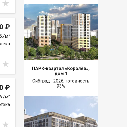
0 ₽
б./м²
отека
ПАРК-квартал «Королёв»,
дом 1
Сибград ∙ 2026, готовность
93%
0 ₽
б./м²
отека