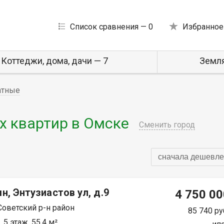
Список сравнения —
0
Избранное
Коттеджи, дома, дачи — 7
Земля
атные
 квартир в Омске
Сменить город
сначала дешевле
н, Энтузиастов ул, д.9
4 750 00
Советский р-н район
85 740 ру
 5 этаж, 55.4 м²