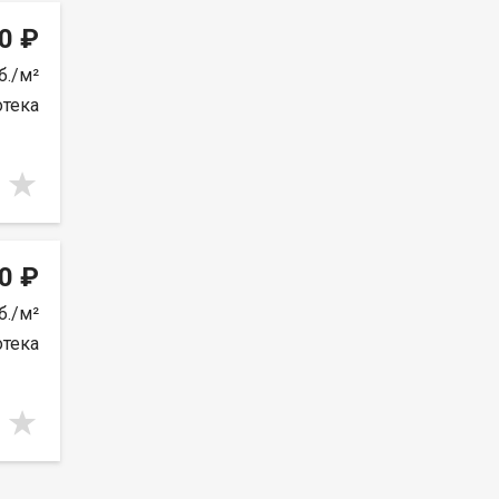
0 ₽
б./м²
отека
0 ₽
б./м²
отека