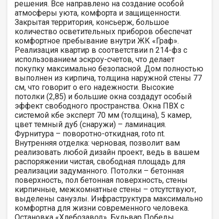
решения. Все направлено на создание особой
атмосферы уюта, комфорта и защищенности.
Закрытая территория, консьерж, большое
количество осветительных приборов обеспечат
комфортное пребывание внутри ЖК «Граф».
Реализация квартир в соответствии n 214-фз с
использованием эскроу-счетов, что делает
покупку максимально безопасной. Дом полностью
выполнен из кирпича, толщина наружной стены 77
см, что говорит о его надежности. Высокие
потолки (2,85) и большие окна создадут особый
эффект свободного пространства. Окна ПВХ с
системой кбе эксперт 70 мм (толщина), 5 камер,
цвет темный дуб (снаружи) – ламинация.
Фурнитура – поворотно-откидная, roto nt.
Внутренняя отделка: черновая, позволит вам
реализовать любой дизайн проект, ведь в вашем
распоряжении чистая, свободная площадь для
реализации задуманного. Потолки – бетонная
поверхность, пол бетонная поверхность, стены
кирпичные, межкомнатные стены – отсутствуют,
выделены санузлы. Инфраструктура максимально
комфортна для жизни современного человека.
Остановка «Хлебозавод», Бульвар Победы,