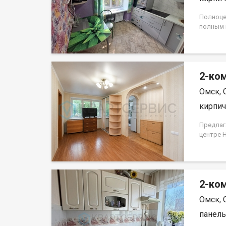
Полноце
полным 
Большой
балкон. 
маскитн
окон от
2-ком
детская
находитс
Омск, 
капитал
Домофон
кирпич,
инфраст
Предлаг
центре 
удобном
кладовку
балкона
трехком
2-ком
Ремонт:
кухне и 
Омск, 
уложен 
установ
панель,
собстве