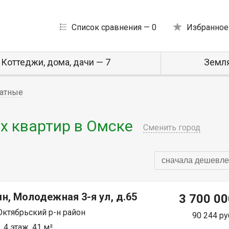
Список сравнения —
0
Избранное
Коттеджи, дома, дачи — 7
Земля
атные
 квартир в Омске
Сменить город
сначала дешевле
н, Молодежная 3-я ул, д.65
3 700 00
Октябрьский р-н район
90 244 ру
 4 этаж, 41 м²