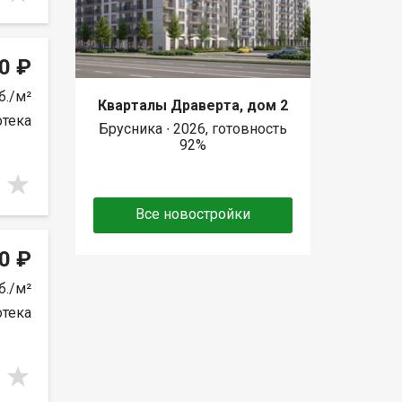
0 ₽
б./м²
Кварталы Драверта, дом 2
отека
Брусника ∙ 2026, готовность
92%
Все новостройки
0 ₽
б./м²
отека