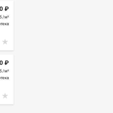
0 ₽
б./м²
отека
0 ₽
б./м²
отека