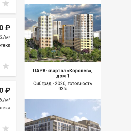
0 ₽
б./м²
отека
ПАРК-квартал «Королёв»,
дом 1
Сибград ∙ 2026, готовность
93%
0 ₽
б./м²
отека