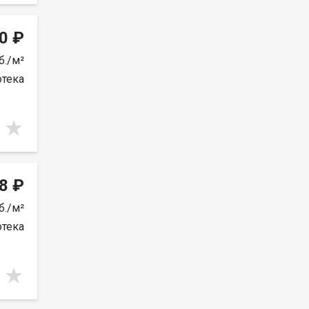
0 ₽
б./м²
отека
8 ₽
б./м²
отека