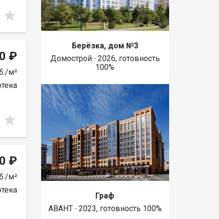
Берёзка, дом №3
0 ₽
Домострой ∙ 2026, готовность
100%
б./м²
отека
0 ₽
б./м²
отека
Граф
АВАНТ ∙ 2023, готовность 100%