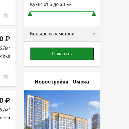
Кухня от
5 до 30
м²
Больше параметров
0 ₽
б./м²
Показать
отека
Новостройки Омска
0 ₽
б./м²
отека