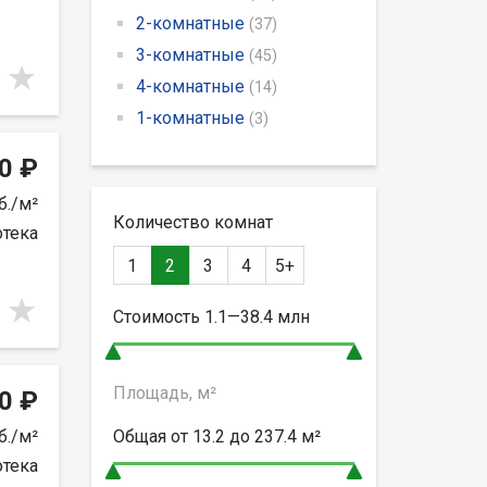
2-комнатные
(37)
3-комнатные
(45)
4-комнатные
(14)
1-комнатные
(3)
0 ₽
б./м²
Количество комнат
отека
1
2
3
4
5+
Стоимость
1.1—38.4
млн
Площадь, м²
0 ₽
б./м²
Общая от
13.2 до 237.4
м²
отека