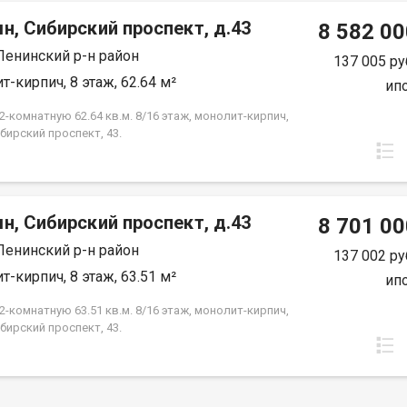
аем программу Trade-in, которая позволит вам
 арена – вся инфраструктура в пешей доступности.
овать вашу старую недвижимость в качестве
н, Сибирский проспект, д.43
8 582 00
 транспортная развязка. До остановок
за новую. •Нужна ипотека? Компания Квартсервис
енного транспорта – рукой подать. Уникальное
Ленинский р-н район
т с ведущими банками, чтобы предложить вам
137 005 ру
ение для владельцев недвижимости. •Если у вас
ю ипотеку с низкими ставками! Это ваша
т-кирпич, 8 этаж, 62.64 м²
ип
проданная недвижимость, у нас есть решение! Мы
ость сэкономить время и деньги. •Все
ем программу Trade-in, котор
имые документы уже готовы и прошли
-комнатную 62.64 кв.м. 8/16 этаж, монолит-кирпич,
скую экспертизу. Приобретайте недвижимость без
бирский проспект, 43.
 и обременений! Звоните! Ответим на любые
ующие вопросы! Омская обл.,г. Омск,Центральный
Октябрьская,д. 87 Арт. 135640957
н, Сибирский проспект, д.43
8 701 00
Ленинский р-н район
137 002 ру
т-кирпич, 8 этаж, 63.51 м²
ип
-комнатную 63.51 кв.м. 8/16 этаж, монолит-кирпич,
бирский проспект, 43.