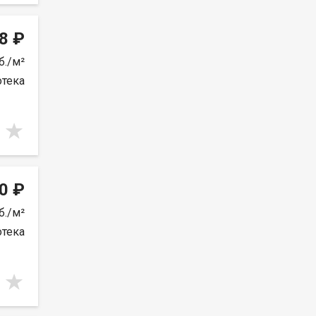
8 ₽
б./м²
отека
0 ₽
б./м²
отека