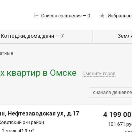
Список сравнения —
0
Избранное
Коттеджи, дома, дачи — 7
Земля
атные
 квартир в Омске
Сменить город
сначала дешевле
н, Нефтезаводская ул, д.17
4 199 00
Советский р-н район
101 671 ру
 2 этаж, 41.3 м²