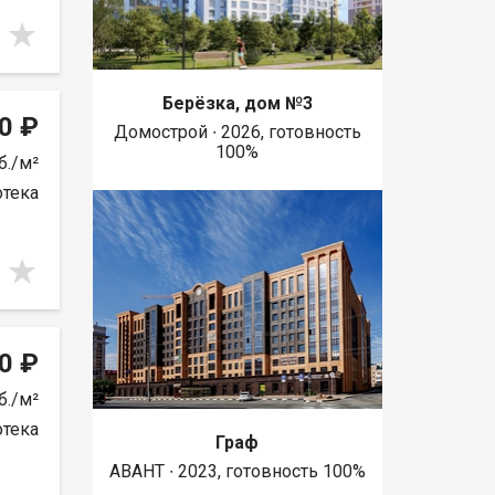
Берёзка, дом №3
0 ₽
Домострой ∙ 2026, готовность
100%
б./м²
отека
0 ₽
б./м²
отека
Граф
АВАНТ ∙ 2023, готовность 100%