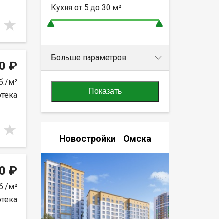
Кухня от
5 до 30
м²
Больше параметров
0 ₽
б./м²
Показать
отека
Новостройки Омска
0 ₽
б./м²
отека