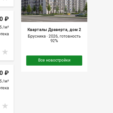
0 ₽
б./м²
Кварталы Драверта, дом 2
отека
Брусника ∙ 2026, готовность
92%
Все новостройки
0 ₽
б./м²
отека