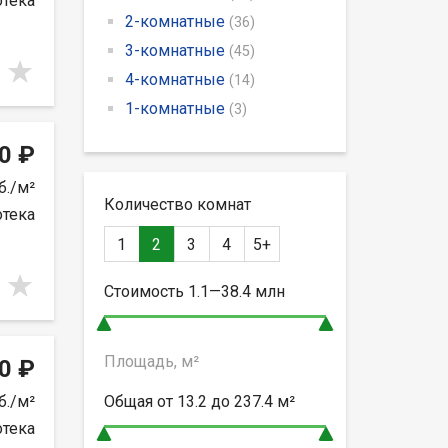
отека
2-комнатные
(36)
3-комнатные
(45)
4-комнатные
(14)
1-комнатные
(3)
0 ₽
б./м²
Количество комнат
отека
1
2
3
4
5+
Стоимость
1.1—38.4
млн
Площадь, м²
0 ₽
б./м²
Общая от
13.2 до 237.4
м²
отека