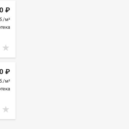
0 ₽
б./м²
отека
0 ₽
б./м²
отека