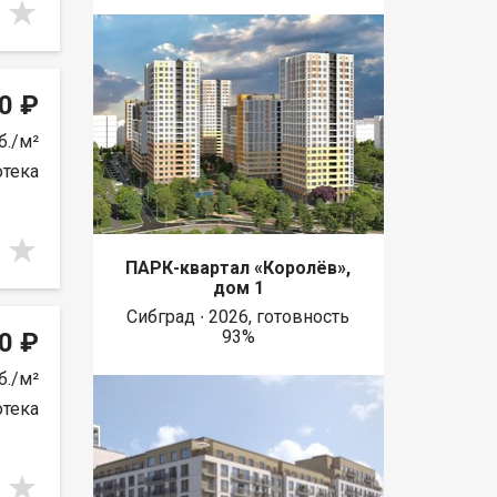
0 ₽
б./м²
отека
ПАРК-квартал «Королёв»,
дом 1
Сибград ∙ 2026, готовность
93%
0 ₽
б./м²
отека