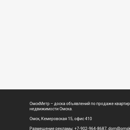
ОмскМетр – доска объявлений по продаже квартир
недвижимости Омска.
Омск, Кемеровская 15, офис 410
Размещение рекламы: +7-902-964-8687, dom@omsk