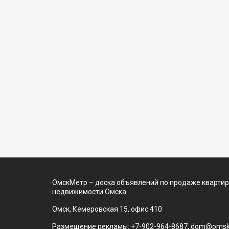
ОмскМетр – доска объявлений по продаже квартир
недвижимости Омска.
Омск, Кемеровская 15, офис 410
Размещение рекламы: +7-902-964-8687, dom@omsk