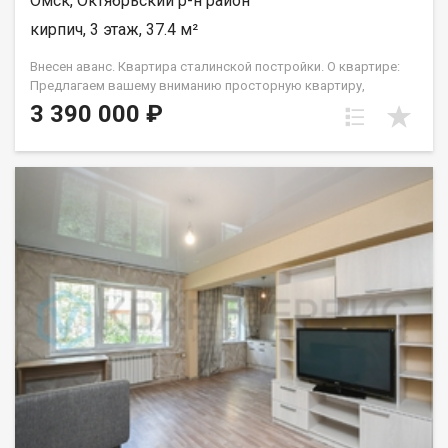
Омск, Октябрьский р-н район
необходимые документы уже готовы и прошли юридическую
кирпич, 3 этаж, 37.4 м²
экспертизу. Не упустите шанс, звоните нам прямо сейчас!
Показ проводится по предварительной записи в удобное для
Внесен аванс. Квартира сталинской постройки. О квартире:
вас время. обл. Омская, г. Омск, ул. Индустриальная, д. 5 Арт.
Предлагаем вашему вниманию просторную квартиру,
135596746
расположенную в историческом районе города, славящегося
3 390 000 ₽
своей уникальной атмосферой и уютом. Дом построен в
эпоху сталинизма, что гарантирует высокие потолки,
толстые стены. Просторные комнаты, удобные планировки,
высокие потолки — всё это создаёт ощущение свободы и
комфорта. Здесь каждый найдёт своё идеальное
пространство для отдыха и творчества. Ремонт: квартира
подготовлена к проживанию — выполнен ремонт, благодаря
чему новым владельцам требуются минимальные вложения
средств и силы. О доме: чистый подъезд, хорошие соседи, во
дворе достаточно места для парковки автомобилей.
Расположение: Преимуществом является близость зелёной
зоны — рядом расположен парк, где можно насладиться
прогулками на свежем воздухе, утренними пробежками или
семейными пикниками. Тихое окружение позволит вам
отдохнуть от городской суеты и зарядиться энергией
природы. Возможность ежедневно гулять среди деревьев и
цветов подарит вам гармонию и спокойствие. Жизнь вблизи
парковой зоны способствует улучшению здоровья и