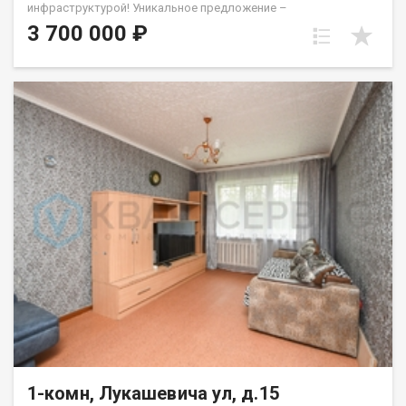
инфраструктурой! Уникальное предложение –
однокомнатную квартиру в теплом кирпичном доме с
3 700 000 ₽
толстыми стенами, которые обеспечивают идеальную тепло-
и шумоизоляцию. Преимущества квартиры:<ul><li data-
list="bullet"><span class="ql-ui" contenteditable="false">
</span>Просторная гостиная 22 кв. м. с возможностью
зонирования – создайте свой идеальный уголок!</li> <li data-
list="bullet"><span class="ql-ui" contenteditable="false">
</span>Уютная кухня с выходом на застекленную лоджию –
наслаждайтесь утренним кофе с видом на зеленый двор.</li>
<li data-list="bullet"><span class="ql-ui" contenteditable="false">
</span>Совмещенный санузел, удобная планировка и
закрытый тамбур на три квартиры с местами для хранения.
</li> <li data-list="bullet"><span class="ql-ui"
contenteditable="false"></span>Спокойные соседи – семейные
люди, а подъезд недавно отремонтирован и всегда чистый.
</li></ul> Развитая инфраструктура: В шаговой доступности:
технологический лицей № 25, школы № 41 и 45, детские сады
№ 38 и 78. Рядом множество магазинов, аптек, ПВЗ и зеленых
скверов для прогулок. Остановка общественного транспорта
на ул. 75 Гвардейской бригады – всего 15 минут до центра
города! Уникальное предложение для владельцев
недвижимости. •Если у вас есть непроданная недвижимость, у
1-комн, Лукашевича ул, д.15
нас есть решение! Мы предлагаем программу Trade-in,