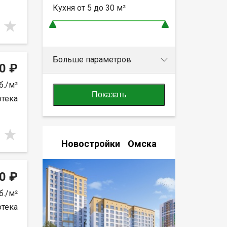
Кухня от
5 до 30
м²
Больше параметров
0 ₽
б./м²
Показать
отека
Новостройки Омска
0 ₽
б./м²
отека