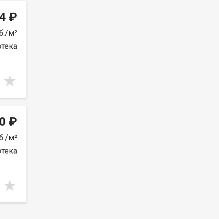
4 ₽
б./м²
отека
0 ₽
б./м²
отека