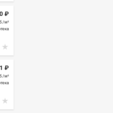
0 ₽
б./м²
отека
1 ₽
б./м²
отека