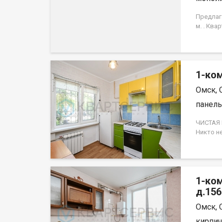
Предлаг
м. . Ква
окна вых
1-ком
Омск, 
панель,
ЧИСТАЯ 
Никто н
Уютная 
развито
привлек
выгодна
1-ком
продума
комфорт
д.156
выходят 
Омск, 
естеств
уютной 
кирпич,