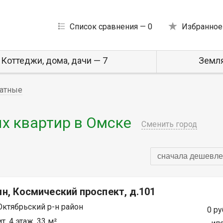
Список сравнения —
0
Избранное
Коттеджи, дома, дачи — 7
Земля
атные
х квартир в Омске
Сменить город
сначала дешевле
н, Космический проспект, д.101
Октябрьский р-н район
0 ру
т, 4 этаж, 33 м²