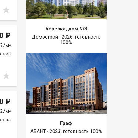
Берёзка, дом №3
0 ₽
Домострой ∙ 2026, готовность
100%
б./м²
отека
0 ₽
б./м²
отека
Граф
АВАНТ ∙ 2023, готовность 100%