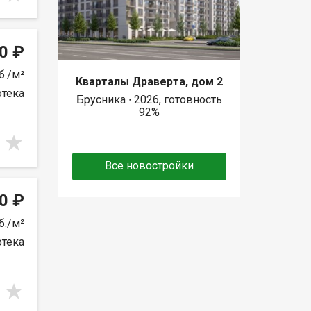
0 ₽
б./м²
Кварталы Драверта, дом 2
отека
Брусника ∙ 2026, готовность
92%
Все новостройки
0 ₽
б./м²
отека