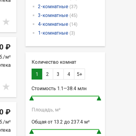
отека
2-комнатные
(37)
3-комнатные
(45)
4-комнатные
(14)
1-комнатные
(3)
0 ₽
б./м²
Количество комнат
отека
1
2
3
4
5+
Стоимость
1.1—38.4
млн
Площадь, м²
0 ₽
б./м²
Общая от
13.2 до 237.4
м²
отека