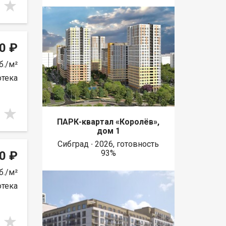
0 ₽
б./м²
отека
ПАРК-квартал «Королёв»,
дом 1
Сибград ∙ 2026, готовность
93%
0 ₽
б./м²
отека