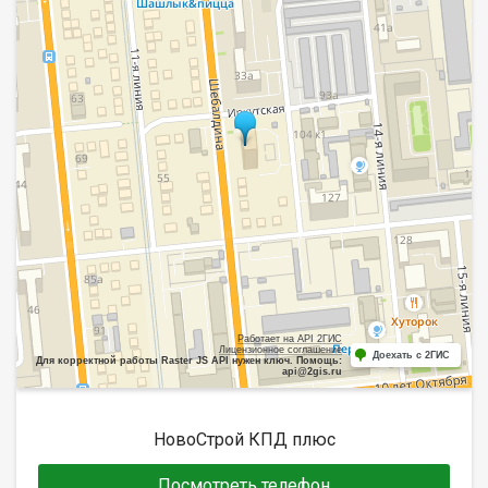
Работает на API 2ГИС
Лицензионное соглашение
Доехать с 2ГИС
Для корректной работы Raster JS API нужен ключ. Помощь:
api@2gis.ru
НовоСтрой КПД плюс
Посмотреть телефон