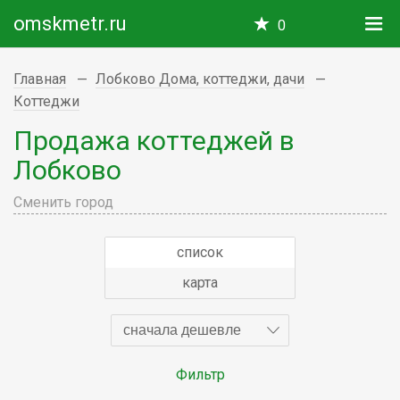
omskmetr.ru
0
Главная
Лобково Дома, коттеджи, дачи
Коттеджи
Продажа коттеджей в
Лобково
Сменить город
список
карта
сначала дешевле
Фильтр