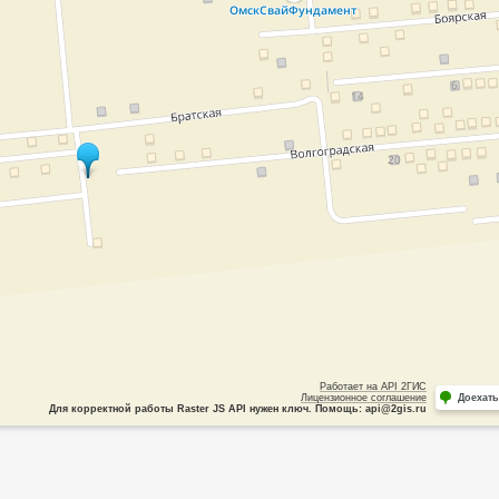
Работает на API 2ГИС
Лицензионное соглашение
Доехать
Для корректной работы Raster JS API нужен ключ. Помощь: api@2gis.ru